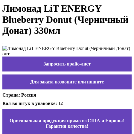
Лимонад LiT ENERGY
Blueberry Donut (Черничный
Донат) 330мл
Запросить прайс-лист
Для заказа
позвоните
или
пишите
Страна: Россия
Кол-во штук в упаковке: 12
Оригинальная продукция прямо из США и Европы!
Гарантия качества!