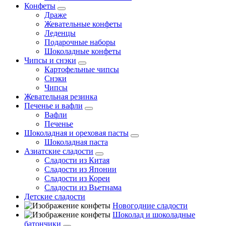
Конфеты
Драже
Жевательные конфеты
Леденцы
Подарочные наборы
Шоколадные конфеты
Чипсы и снэки
Картофельные чипсы
Снэки
Чипсы
Жевательная резинка
Печенье и вафли
Вафли
Печенье
Шоколадная и ореховая пасты
Шоколадная паста
Азиатские сладости
Сладости из Китая
Сладости из Японии
Сладости из Кореи
Сладости из Вьетнама
Детские сладости
Новогодние сладости
Шоколад и шоколадные
батончики