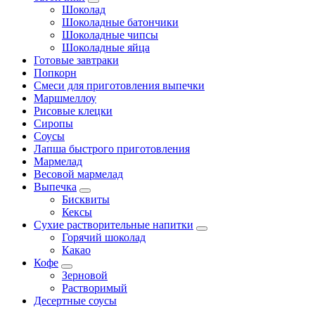
Шоколад
Шоколадные батончики
Шоколадные чипсы
Шоколадные яйца
Готовые завтраки
Попкорн
Смеси для приготовления выпечки
Маршмеллоу
Рисовые клецки
Сиропы
Соусы
Лапша быстрого приготовления
Мармелад
Весовой мармелад
Выпечка
Бисквиты
Кексы
Сухие растворительные напитки
Горячий шоколад
Какао
Кофе
Зерновой
Растворимый
Десертные соусы