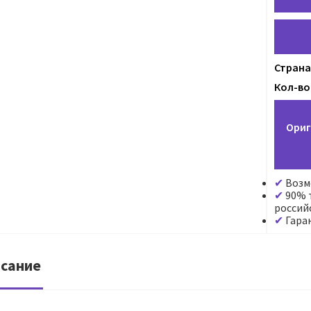
Страна
Кол-во 
Ориг
Возм
90% т
россий
Гара
сание