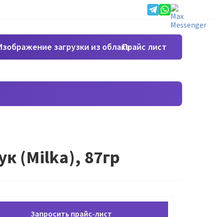
Прайс лист
 (Milka), 87гр
Запросить прайс-лист