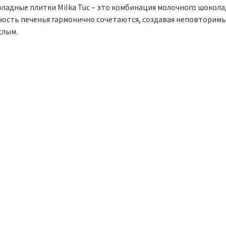
ладные плитки Milka Tuc – это комбинация молочного шоколад
ость печенья гармонично сочетаются, создавая неповторимый 
слым.