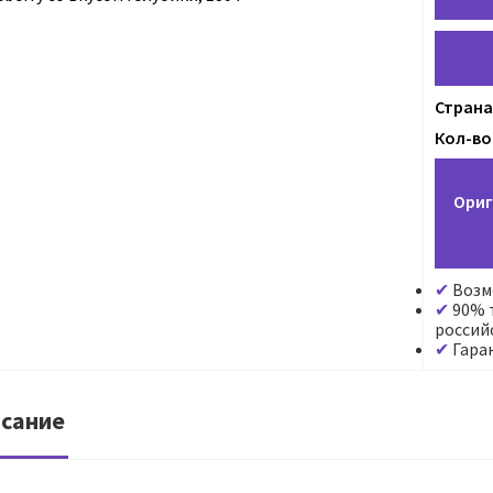
Страна
Кол-во 
Ориг
Возм
90% т
россий
Гара
сание