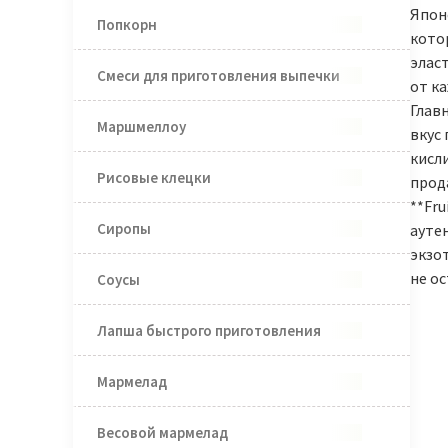
Японс
Попкорн
кото
элас
Смеси для приготовления выпечки
от ка
Глав
Маршмеллоу
вкус 
кисли
Рисовые клецки
прод
**Fru
Сиропы
ауте
экзо
не о
Соусы
Лапша быстрого приготовления
Мармелад
Весовой мармелад