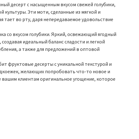
анный десерт с насыщенным вкусом свежей голубики,
 культуры. Эти моти, сделанные из мягкой и
я тает во рту, даря непередаваемое удовольствие
нка со вкусом голубики. Яркий, освежающий ягодный
, создавая идеальный баланс сладости и легкой
ебления, а также для предложений в оптовой
любит фруктовые десерты с уникальной текстурой и
адкоежек, желающих попробовать что-то новое и
е вашим клиентам оригинальное угощение, которое