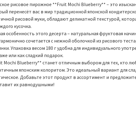
кое рисовое пирожное **Fruit Mochi Blueberry** – это изыск
рый перенесёт вас в мир традиционной японской кондитерской
тичной рисовой муки, обладают деликатной текстурой, котора
ждого кусочка.
ная особенность этого десерта – натуральная фруктовая начи
гармонично сочетается с нежной оболочкой из рисового теста
нки. Упаковка весом 180 г удобна для индивидуального употр
аже или как сладкий подарок.
it Mochi Blueberry** станет отличным выбором для тех, кто 
нтичным японским колоритом. Это идеальный вариант для сл
тическое. Добавьте этот продукт в ассортимент и предложит
ставит их равнодушными!