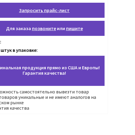
Запросить прайс-лист
Для заказа
позвоните
или
пишите
:
 штук в упаковке:
инальная продукция прямо из США и Европы!
Гарантия качества!
ожность самостоятельно вывезти товар
оваров уникальные и не имеют аналогов на
ском рынке
нтия качества