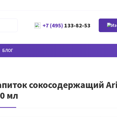
+7 (495)
133-82-53
БЛОГ
питок сокосодержащий AriZ
0 мл