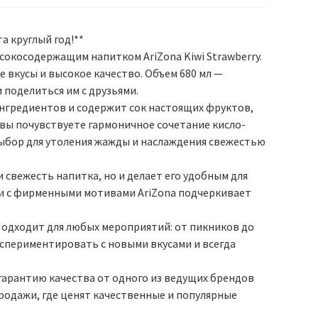
а круглый год!**
сокосодержащим напитком AriZona Kiwi Strawberry.
 вкусы и высокое качество. Объем 680 мл —
 поделиться им с друзьями.
 ингредиентов и содержит сок настоящих фруктов,
 вы почувствуете гармоничное сочетание кисло-
выбор для утоления жажды и наслаждения свежестью
и свежесть напитка, но и делает его удобным для
ки с фирменными мотивами AriZona подчеркивает
! Подходит для любых мероприятий: от пикников до
кспериментировать с новыми вкусами и всегда
 гарантию качества от одного из ведущих брендов
продажи, где ценят качественные и популярные