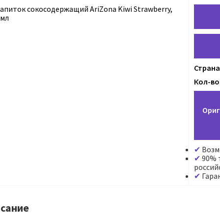
Страна
Кол-во
Ориг
Возм
90% т
россий
Гара
сание