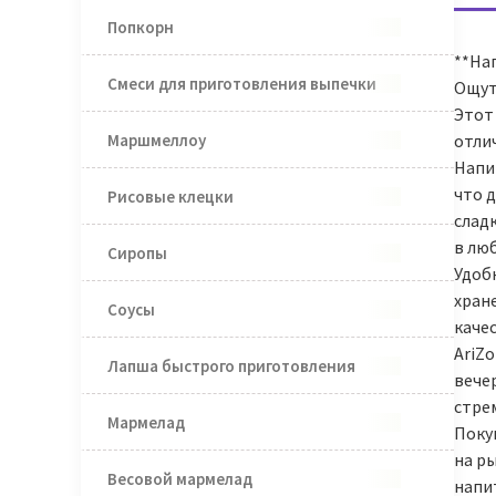
Попкорн
**Нап
Смеси для приготовления выпечки
Ощут
Этот
Маршмеллоу
отли
Напи
что 
Рисовые клецки
слад
в люб
Сиропы
Удобн
хран
Соусы
каче
AriZo
Лапша быстрого приготовления
вече
стрем
Мармелад
Поку
на ры
Весовой мармелад
напи