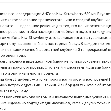
иток сокосодержащий AriZona Kiwi Strawberry, 680 мл: Вкус лет
ите яркое сочетание тропического киви и сладкой клубники с 
 напиток — идеальное решение для тех, кто ценит освежающие
чное решение, чтобы насладиться любимым вкусом на ходу или
ток AriZona Kiwi Strawberry изготавливается из натуральных
дарит ему насыщенный и неповторимый вкус. В каждом глотке
ких нот киви и сочной, ароматной клубники. Это прекрасный 
ое время года.
ая упаковка в виде жестяной банки не только сохраняет вкус 
ения и транспортировки. Стильный и узнаваемый дизайн бан
ство и оригинальность продукта.
na Kiwi Strawberry — это не просто напиток, это настроение
рних встреч с друзьями. Отличный выбор для тех, кто любит э
ится к лучшему.
пая напитки AriZona оптом, вы получаете выгодные условия и
нке. Идеально подходит для магазинов, кафе и других точек 
тки.