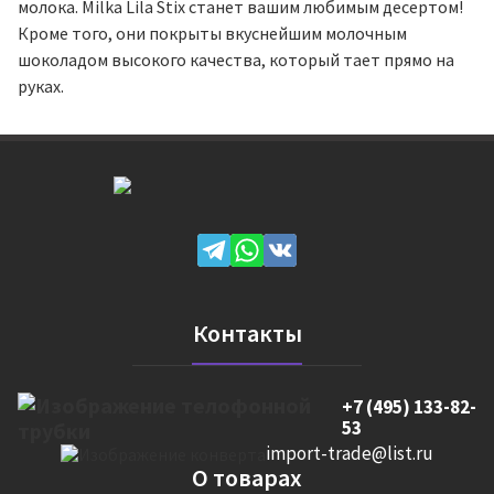
молока. Milka Lila Stix станет вашим любимым десертом!
Кроме того, они покрыты вкуснейшим молочным
шоколадом высокого качества, который тает прямо на
руках.
Контакты
+7 (495) 133-82-
53
import-trade@list.ru
О товарах