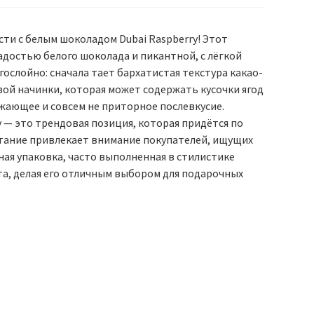
ти с белым шоколадом Dubai Raspberry! Этот
достью белого шоколада и пикантной, с лёгкой
ослойно: сначала тает бархатистая текстура какао-
ой начинки, которая может содержать кусочки ягод
ежающее и совсем не приторное послевкусие.
 — это трендовая позиция, которая придётся по
етание привлекает внимание покупателей, ищущих
ая упаковка, часто выполненная в стилистике
, делая его отличным выбором для подарочных