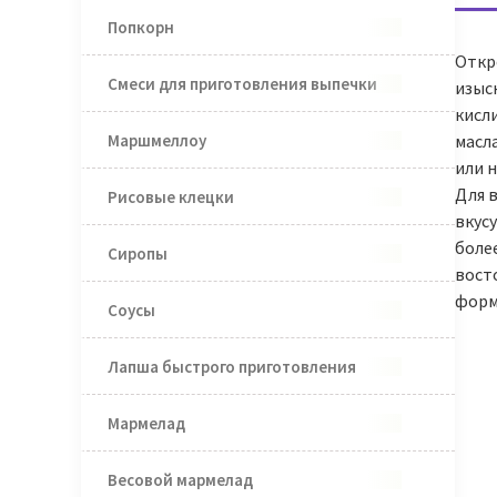
Попкорн
Откр
Смеси для приготовления выпечки
изыс
кисли
Маршмеллоу
масл
или н
Для 
Рисовые клецки
вкус
боле
Сиропы
вост
форм
Соусы
Лапша быстрого приготовления
Мармелад
Весовой мармелад