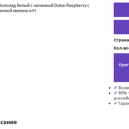
Страна
Кол-во 
Ориг
Возм
90% т
россий
Гара
сание