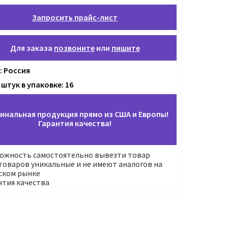
Запросить прайс-лист
Для заказа
позвоните
или
пишите
: Россия
штук в упаковке: 16
инальная продукция прямо из США и Европы!
Гарантия качества!
ожность самостоятельно вывезти товар
оваров уникальные и не имеют аналогов на
ском рынке
нтия качества