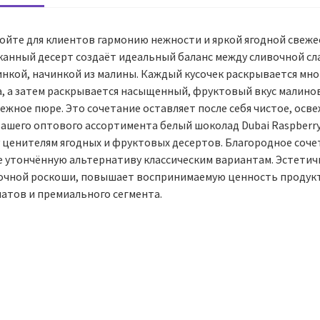
ойте для клиентов гармонию нежности и яркой ягодной свежес
канный десерт создаёт идеальный баланс между сливочной сла
нкой, начинкой из малины. Каждый кусочек раскрывается мног
а, а затем раскрывается насыщенный, фруктовый вкус малинов
ежное пюре. Это сочетание оставляет после себя чистое, осв
вашего оптового ассортимента белый шоколад Dubai Raspberry
у ценителям ягодных и фруктовых десертов. Благородное соч
е утончённую альтернативу классическим вариантам. Эстетичн
очной роскоши, повышает воспринимаемую ценность продукта
атов и премиального сегмента.