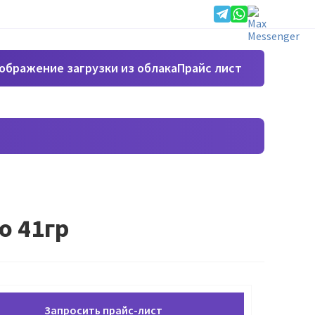
Прайс лист
о 41гр
Запросить прайс-лист