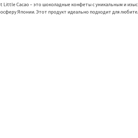
at Little Cacao – это шоколадные конфеты с уникальным и изы
мосферу Японии. Этот продукт идеально подходит для любител