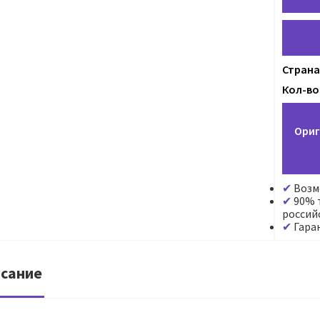
Страна
Кол-во 
Ориг
Возм
90% т
россий
Гара
сание