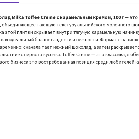
лад Milka Toffee Creme с карамельным кремом, 100 г
— это 
a, объединяющее тающую текстуру альпийского молочного шо
ка этой плитки скрывает внутри тягучую карамельную начинк
авая идеальный баланс сладости и нежности. Формат с начинк
ременно: сначала тает нежный шоколад, а затем раскрывается
льствие с первого кусочка. Toffee Creme — это классика, лю
вого бизнеса это востребованная позиция среди любителей ка