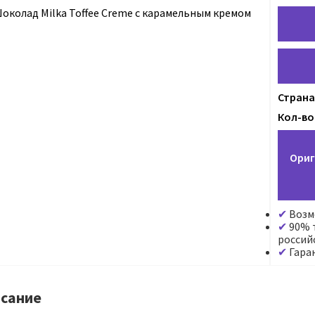
Страна
Кол-во 
Ориг
Возм
90% т
россий
Гара
сание