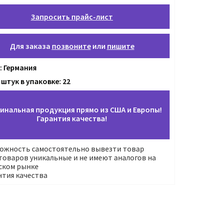
Запросить прайс-лист
Для заказа
позвоните
или
пишите
: Германия
штук в упаковке: 22
инальная продукция прямо из США и Европы!
Гарантия качества!
ожность самостоятельно вывезти товар
оваров уникальные и не имеют аналогов на
ском рынке
нтия качества