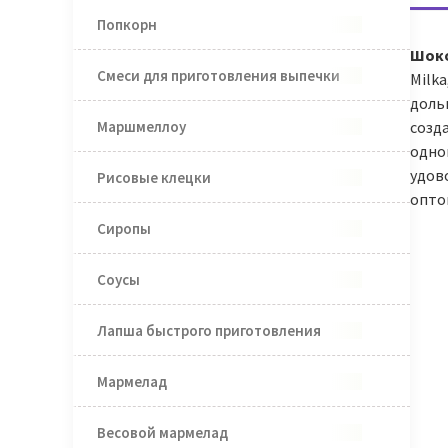
Попкорн
Шоко
Смеси для приготовления выпечки
Milk
доль
Маршмеллоу
созд
однов
удово
Рисовые клецки
опто
Сиропы
Соусы
Лапша быстрого приготовления
Мармелад
Весовой мармелад