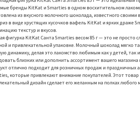
ладная фигурка KitKat Санта Smarties 85 г — это идеальный
мые бренды KitKat и Smarties в одном восхитительном лаком
товлена из вкусного молочного шоколада, известного своими 
риз в виде хрустящих кусочков вафель KitKat и ярких драже 
инацию текстур и вкусов.
я фигурка KitKat Санта Smarties весом 85 г — это не просто 
ной и привлекательной упаковке. Молочный шоколад мягко та
ую динамику, делая это лакомство любимым как у детей, так 
довать близких или дополнить ассортимент вашего магазина 
укт отлично подходит для розничных продаж и праздничных ак
ies, которые привлекают внимание покупателей. Этот товар с
лекательный дизайн сделает его желанным на полках любого м