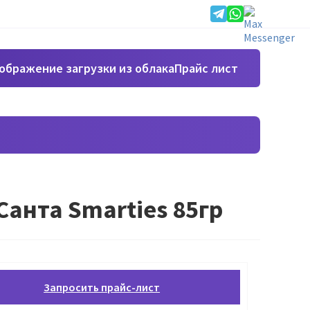
Прайс лист
анта Smarties 85гр
Запросить прайс-лист