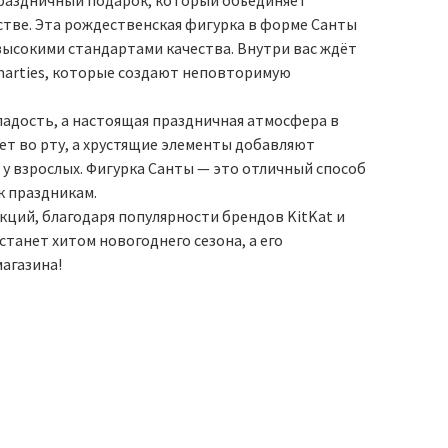
 праздничный подарок, который объединяет
стве. Эта рождественская фигурка в форме Санты
высокими стандартами качества. Внутри вас ждёт
Smarties, которые создают неповторимую
сладость, а настоящая праздничная атмосфера в
ет во рту, а хрустящие элементы добавляют
и у взрослых. Фигурка Санты — это отличный способ
к праздникам.
ций, благодаря популярности брендов KitKat и
танет хитом новогоднего сезона, а его
агазина!