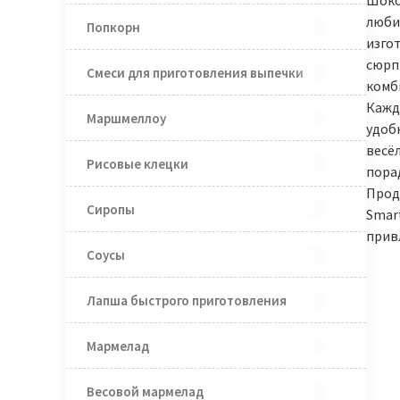
Шоко
люби
Попкорн
изго
сюрп
Смеси для приготовления выпечки
комб
Кажда
Маршмеллоу
удоб
весёл
Рисовые клецки
пора
Прод
Сиропы
Smart
прив
Соусы
Лапша быстрого приготовления
Мармелад
Весовой мармелад