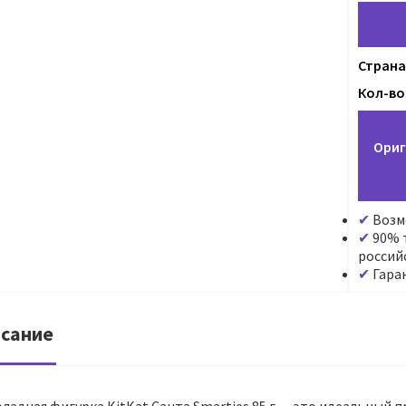
Страна
Кол-во 
Ориг
Возм
90% т
россий
Гара
сание