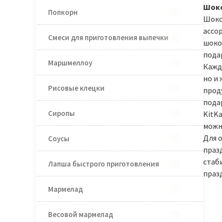
Шоко
Попкорн
Шоко
ассо
Смеси для приготовления выпечки
шокол
пода
Маршмеллоу
Кажд
но и
Рисовые клецки
прод
пода
Сиропы
KitKa
можно
Для 
Соусы
праз
стаб
Лапша быстрого приготовления
праз
Мармелад
Весовой мармелад