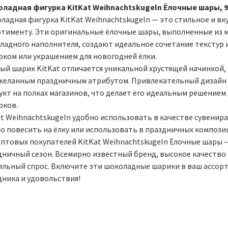
ладная фигурка KitKat Weihnachtskugeln Ёлочные шары, 9
ладная фигурка KitKat Weihnachtskugeln — это стильное и в
ртименту. Эти оригинальные ёлочные шары, выполненные из 
адного наполнителя, создают идеальное сочетание текстур и 
рком или украшением для новогодней ёлки.
ый шарик KitKat отличается уникальной хрустящей начинкой, 
 желанным праздничным атрибутом. Привлекательный дизайн 
укт на полках магазинов, что делает его идеальным решение
рков.
t Weihnachtskugeln удобно использовать в качестве сувенира
 повесить на ёлку или использовать в праздничных композици
оптовых покупателей KitKat Weihnachtskugeln Ёлочные шары 
дничный сезон. Всемирно известный бренд, высокое качество
ильный спрос. Включите эти шоколадные шарики в ваш ассор
дника и удовольствия!