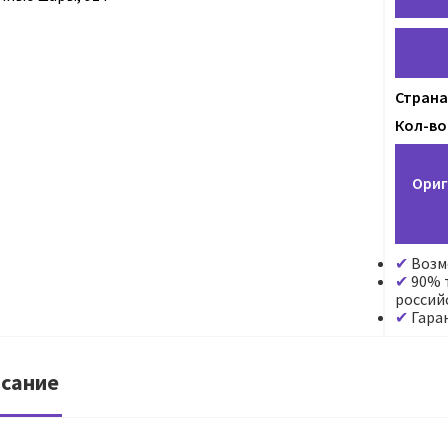
Страна
Кол-во 
Ориг
Возм
90% т
россий
Гара
сание