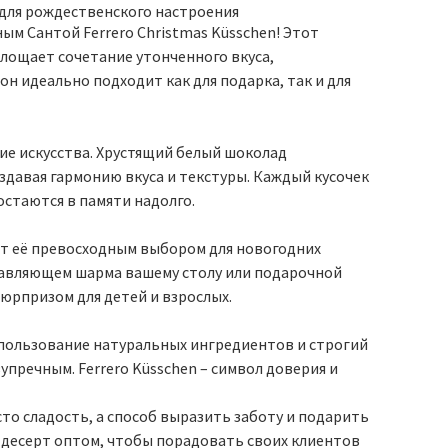
 для рождественского настроения
м Сантой Ferrero Christmas Küsschen! Этот
лощает сочетание утонченного вкуса,
он идеально подходит как для подарка, так и для
ние искусства. Хрустящий белый шоколад
здавая гармонию вкуса и текстуры. Каждый кусочек
остаются в памяти надолго.
ет её превосходным выбором для новогодних
бавляющем шарма вашему столу или подарочной
юрпризом для детей и взрослых.
Использование натуральных ингредиентов и строгий
пречным. Ferrero Küsschen – символ доверия и
сто сладость, а способ выразить заботу и подарить
 десерт оптом, чтобы порадовать своих клиентов