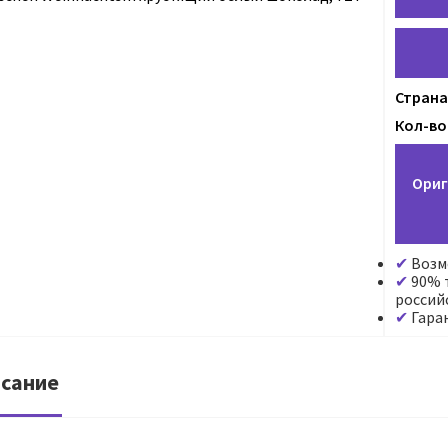
Страна
Кол-во 
Ориг
Возм
90% т
россий
Гара
сание