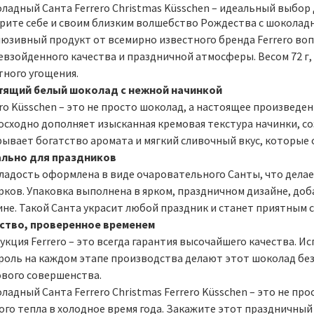
ладный Санта Ferrero Christmas Küsschen – идеальный выбор
рите себе и своим близким волшебство Рождества с шоколадны
люзивный продукт от всемирно известного бренда Ferrero воп
взойденного качества и праздничной атмосферы. Весом 72 г, 
тного угощения.
тящий белый шоколад с нежной начинкой
ro Küsschen – это не просто шоколад, а настоящее произведе
осходно дополняет изысканная кремовая текстура начинки, со
рывает богатство аромата и мягкий сливочный вкус, которые 
льно для праздников
сладость оформлена в виде очаровательного Санты, что дела
рков. Упаковка выполнена в ярком, праздничном дизайне, до
ине. Такой Санта украсит любой праздник и станет приятным с
ство, проверенное временем
укция Ferrero – это всегда гарантия высочайшего качества. 
роль на каждом этапе производства делают этот шоколад безу
ового совершенства.
адный Санта Ferrero Christmas Ferrero Küsschen – это не про
ого тепла в холодное время года. Закажите этот праздничный