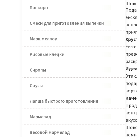
Шоко
Попкорн
Пода
экск
Смеси для приготовления выпечки
непре
прия
Маршмеллоу
Хрус
Ferre
прев
Рисовые клецки
раск
Идеа
Сиропы
Эта 
пода
Соусы
корз
Каче
Лапша быстрого приготовления
Прод
конт
Мармелад
вкус
Шокол
Весовой мармелад
немн