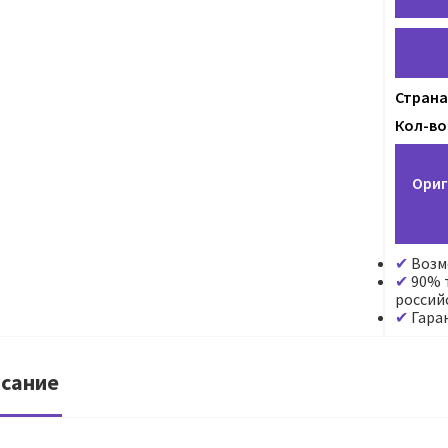
Страна
Кол-во 
Ориг
Возм
90% т
россий
Гара
сание