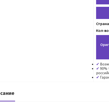
Страна
Кол-во 
Ориг
Возм
90% т
россий
Гара
сание