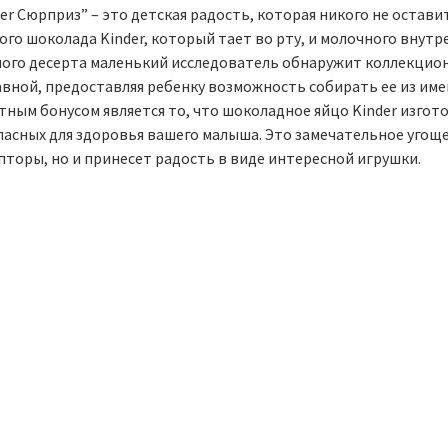
er Сюрприз” – это детская радость, которая никого не остав
го шоколада Kinder, который тает во рту, и молочного внутре
ного десерта маленький исследователь обнаружит коллекцион
авной, предоставляя ребенку возможность собирать ее из име
тным бонусом является то, что шоколадное яйцо Kinder изгот
пасных для здоровья вашего малыша. Это замечательное угоще
пторы, но и принесет радость в виде интересной игрушки.