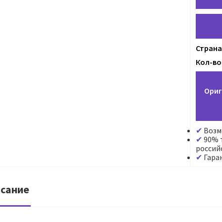
Страна
Кол-во 
Ориг
Возм
90% т
россий
Гара
сание