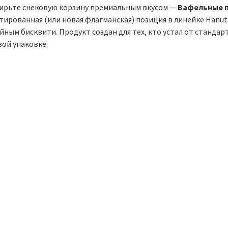
ирьте снековую корзину премиальным вкусом —
Вафельные пе
ированная (или новая флагманская) позиция в линейке Hanuta
ным бисквити. Продукт создан для тех, кто устал от стандарт
вой упаковке.