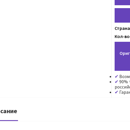
Страна
Кол-во
Ориг
Возм
90% т
россий
Гара
сание