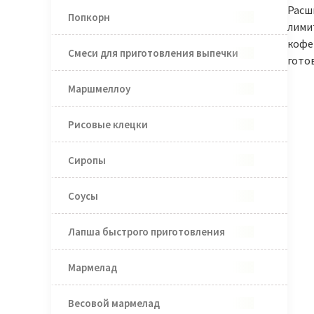
Расш
Попкорн
лимит
кофей
Смеси для приготовления выпечки
гото
Маршмеллоу
Рисовые клецки
Сиропы
Соусы
Лапша быстрого приготовления
Мармелад
Весовой мармелад