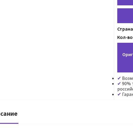
Страна
Кол-во
Ориг
Возм
90% т
россий
Гара
сание