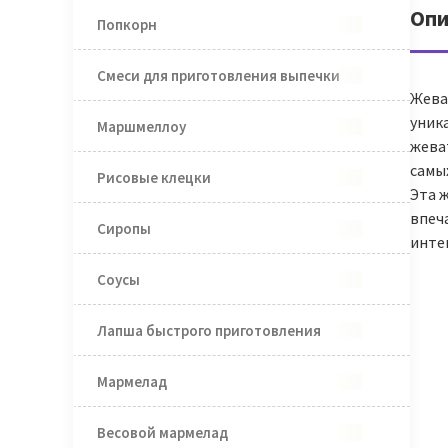
Опи
Попкорн
Смеси для приготовления выпечки
Жеват
уник
Маршмеллоу
жева
самы
Рисовые клецки
Эта 
впеч
Сиропы
инте
Соусы
Лапша быстрого приготовления
Мармелад
Весовой мармелад