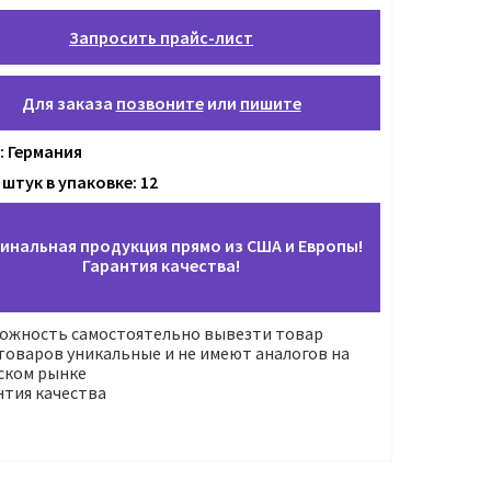
Запросить прайс-лист
Для заказа
позвоните
или
пишите
: Германия
штук в упаковке: 12
инальная продукция прямо из США и Европы!
Гарантия качества!
ожность самостоятельно вывезти товар
оваров уникальные и не имеют аналогов на
ском рынке
нтия качества