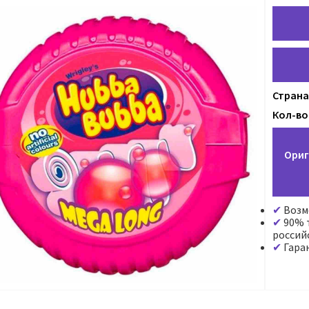
Страна
Кол-во 
Ориг
Возм
90% т
россий
Гара