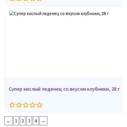
Супер кислый леденец со вкусом клубники, 28 г
←
1
2
3
4
→