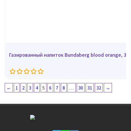
Газированный напиток Bundaberg blood orange, 37
←
1
2
3
4
5
6
7
8
…
30
31
32
→