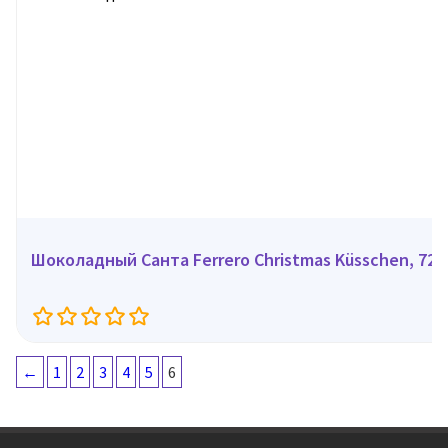
Шоколадный Санта Ferrero Christmas Küsschen, 72 г
←
1
2
3
4
5
6