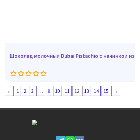
Шоколад молочный Dubai Pistachio с начинкой из ф
←
1
2
3
…
9
10
11
12
13
14
15
→