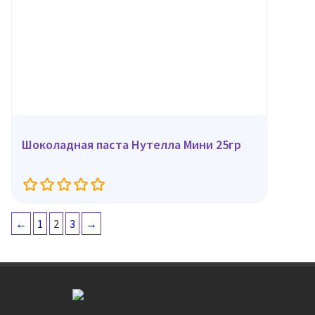
Шоколадная паста Нутелла Мини 25гр
←
1
2
3
→