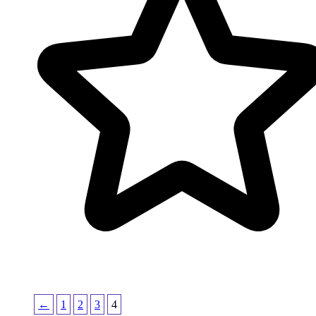
←
1
2
3
4