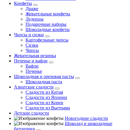
Конфеты
Драже
Жевательные конфеты
Леденцы
Подарочные наборы
Шоколадные конфеты
Чипсы и снэки
Картофельные чипсы
Снэки
Чипсы
Жевательная резинка
Печенье и вафли
Вафли
Печенье
Шоколадная и ореховая пасты
Шоколадная паста
Азиатские сладости
Сладости из Китая
Сладости из Японии
Сладости из Кореи
Сладости из Вьетнама
Детские сладости
Новогодние сладости
Шоколад и шоколадные
батончики