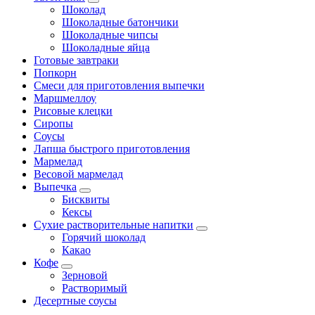
Шоколад
Шоколадные батончики
Шоколадные чипсы
Шоколадные яйца
Готовые завтраки
Попкорн
Смеси для приготовления выпечки
Маршмеллоу
Рисовые клецки
Сиропы
Соусы
Лапша быстрого приготовления
Мармелад
Весовой мармелад
Выпечка
Бисквиты
Кексы
Сухие растворительные напитки
Горячий шоколад
Какао
Кофе
Зерновой
Растворимый
Десертные соусы