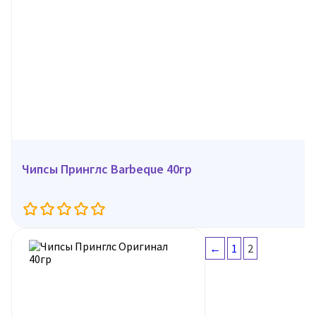
Чипсы Принглс Barbeque 40гр
←
1
2