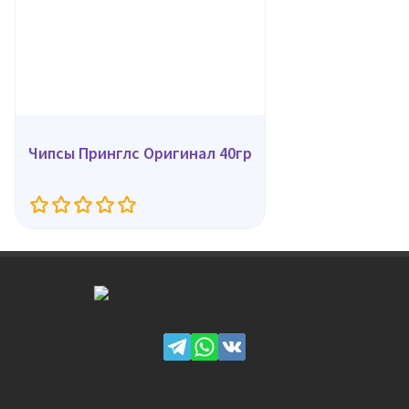
Чипсы Принглс Оригинал 40гр