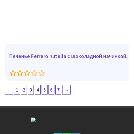
Печенье Ferrero nutella с шоколадной начинкой, 41
←
1
2
3
4
5
6
7
→