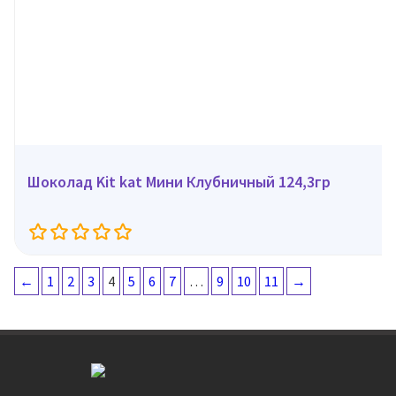
Шоколад Kit kat Мини Клубничный 124,3гр
←
1
2
3
4
5
6
7
…
9
10
11
→